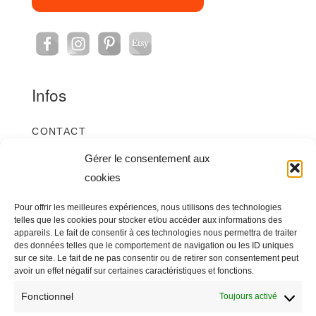
la
page
du
produit
Infos
CONTACT
CRÉDITS ET MENTIONS LÉGALES
Gérer le consentement aux
cookies
POLITIQUE DE CONFIDENTIALITÉ
POLITIQUE DE COOKIES (UE)
Pour offrir les meilleures expériences, nous utilisons des technologies
telles que les cookies pour stocker et/ou accéder aux informations des
E-shop
appareils. Le fait de consentir à ces technologies nous permettra de traiter
des données telles que le comportement de navigation ou les ID uniques
sur ce site. Le fait de ne pas consentir ou de retirer son consentement peut
avoir un effet négatif sur certaines caractéristiques et fonctions.
BOUTIQUE
Fonctionnel
Toujours activé
MON COMPTE