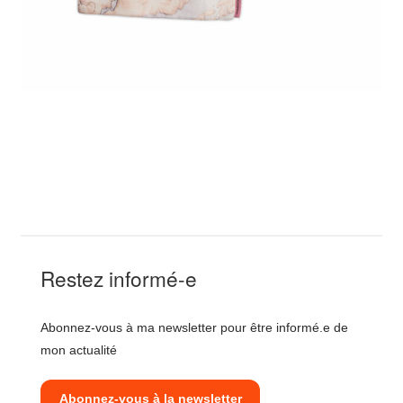
€
€
Ce
produit
a
plusieurs
variations.
Les
Restez informé-e
options
peuvent
Abonnez-vous à ma newsletter pour être informé.e de
être
mon actualité
choisies
sur
Abonnez-vous à la newsletter