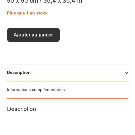
90 x 90 cm / 35,4 x 35,4 in
Plus que 1 en stock
quantité
Ajouter au panier
de
Foulard
carré
en
Description
soie
Nuage
Informations complémentaires
coloris
Matin
Description
d'hiver