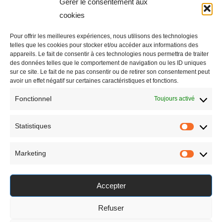
Gérer le consentement aux
cookies
POLITIQUE DE CONFIDENTIALITÉ
POLITIQUE DE COOKIES (UE)
Pour offrir les meilleures expériences, nous utilisons des technologies
telles que les cookies pour stocker et/ou accéder aux informations des
E-shop
appareils. Le fait de consentir à ces technologies nous permettra de traiter
des données telles que le comportement de navigation ou les ID uniques
sur ce site. Le fait de ne pas consentir ou de retirer son consentement peut
avoir un effet négatif sur certaines caractéristiques et fonctions.
BOUTIQUE
Fonctionnel
Toujours activé
MON COMPTE
CONDITIONS GÉNÉRALES DE VENTE
Statistiques
Statisti
LIVRAISON
PAIEMENT SÉCURISÉ
Marketing
Marketi
Accepter
Refuser
© Céline Dominiak 2026