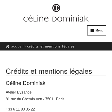
Aller
Aller
à
au
la
contenu
navigation
Menu
PROJETS
accueil
crédits et mentions légales
Ouvrir
À PROPOS
le
menu
Crédits et mentions légales
Ouvrir
BOUTIQUE
enfant
le
Céline Dominiak
menu
ACTUALITÉS
enfant
Atelier Byzance
81 rue du Chemin Vert / 75011 Paris
+33 6 11 83 35 22