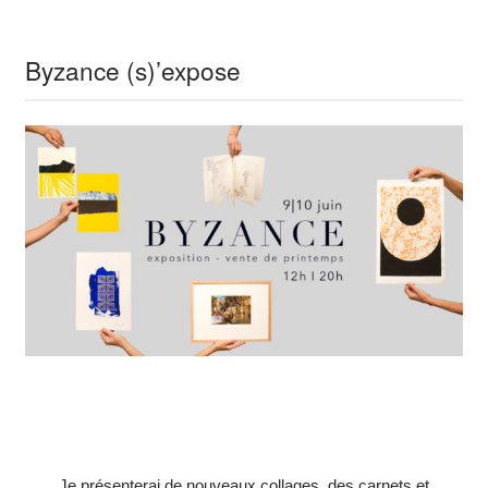
Byzance (s)’expose
Je présenterai de nouveaux collages, des carnets et