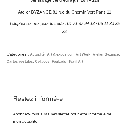
Vernissage vendredi 8 juin 18h – 22h
Atelier BYZANCE 81 rue du Chemin Vert Paris 11
Téléphonez-moi pour le code : 01 71 37 94 13 / 06 11 83 35
22
Catégories :
,
,
,
,
Actualité
Art & exposition
Art Work
Atelier Byzance
,
,
,
Cartes postales
Collages
Foulards
Textil Art
Restez informé-e
Abonnez-vous à ma newsletter pour être informé.e de
mon actualité